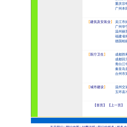
重庆宗
广州本
【
建筑及安装业
】
吴江市
广州华
温州丽
福建省
德国柏
【
医疗卫生
】
成都胜
成都回
青白江
秦皇岛
台州市
【
城市建设
】
温州交
玉环县
【首页】 【上一页】