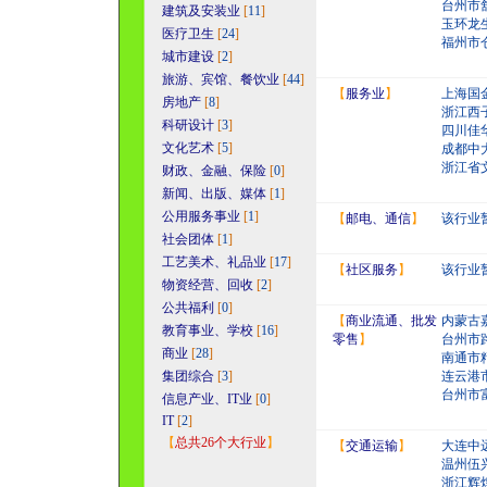
台州市
建筑及安装业
[
11
]
玉环龙
医疗卫生
[
24
]
福州市
城市建设
[
2
]
旅游、宾馆、餐饮业
[
44
]
【
服务业
】
上海国
房地产
[
8
]
浙江西
科研设计
[
3
]
四川佳
文化艺术
[
5
]
成都中
浙江省
财政、金融、保险
[
0
]
新闻、出版、媒体
[
1
]
公用服务事业
[
1
]
【
邮电、通信
】
该行业
社会团体
[
1
]
工艺美术、礼品业
[
17
]
【
社区服务
】
该行业
物资经营、回收
[
2
]
公共福利
[
0
]
【
商业流通、批发
内蒙古
教育事业、学校
[
16
]
零售
】
台州市
商业
[
28
]
南通市
集团综合
[
3
]
连云港
台州市
信息产业、IT业
[
0
]
IT
[
2
]
【
总共26个大行业
】
【
交通运输
】
大连中
温州伍
浙江辉