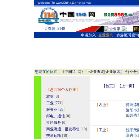
:::Welcome To www.China114net.com:::
计数器:
3140
|
申请加入
|
企业查询
|
邮编/区号查询
您现在的位置：
《中国114网》
=>
企业查询[企业家园]
=>
行业分
【首页】 【上一页】
【
总共26个大行业
】
农业
[
3
]
工业
[
771
]
【
农业
】
漳州添
服务业
[
29
]
洛阳市
四川省
邮电、通信
[
0
]
社区服务
[
0
]
商业流通、批发零售
[
10
]
【
工业
】
沈阳无
嘉兴市
交通运输
[
10
]