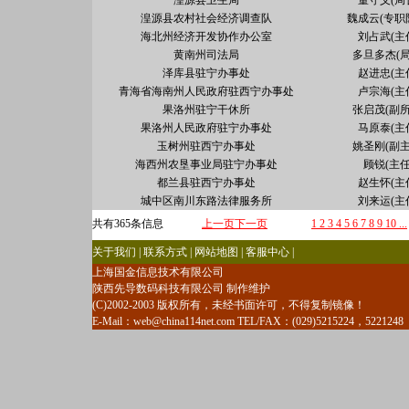
湟源县卫生局
董守义(局
湟源县农村社会经济调查队
魏成云(专职
海北州经济开发协作办公室
刘占武(主
黄南州司法局
多旦多杰(局
泽库县驻宁办事处
赵进忠(主
青海省海南州人民政府驻西宁办事处
卢宗海(主
果洛州驻宁干休所
张启茂(副所
果洛州人民政府驻宁办事处
马原泰(主
玉树州驻西宁办事处
姚圣刚(副主
海西州农垦事业局驻宁办事处
顾锐(主任
都兰县驻西宁办事处
赵生怀(主
城中区南川东路法律服务所
刘来运(主
共有365条信息
上一页
下一页
1
2
3
4
5
6
7
8
9
10
...
关于我们 | 联系方式 | 网站地图 | 客服中心 |
上海国金信息技术有限公司
陕西先导数码科技有限公司 制作维护
(C)2002-2003 版权所有，未经书面许可，不得复制镜像！
E-Mail：
web@china114net.com
TEL/FAX：(029)5215224，5221248