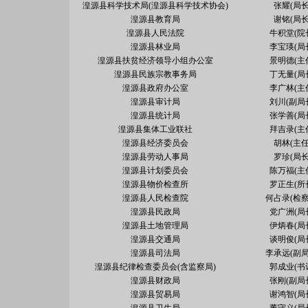
湟源县科学技术局(湟源县科学技术协会)
张耀(局长
湟源县教育局
谢铭(局长
湟源县人民法院
牛积堂(院
湟源县林业局
李宝瑛(局
湟源县扶贫经济领导小组办公室
景明德(主
湟源县民族宗教事务局
丁无量(局
湟源县政府办公室
李广林(主
湟源县审计局
刘川(副局
湟源县统计局
张学善(局
湟源县集体工业联社
拜吉录(主
湟源县经济委员会
胡林(主任
湟源县劳动人事局
罗珍(局长
湟源县计划委员会
陈万福(主
湟源县物价检查所
罗正生(所
湟源县人民检查院
何占录(检察
湟源县民政局
党广洲(局
湟源县土地管理局
伊炳春(局
湟源县交通局
谈明俊(局
湟源县司法局
李承远(副局
湟源县纪律检查委员会(含监察局)
郭成业(书
湟源县财政局
张刚(副局
湟源县贸易局
谢鸿智(局