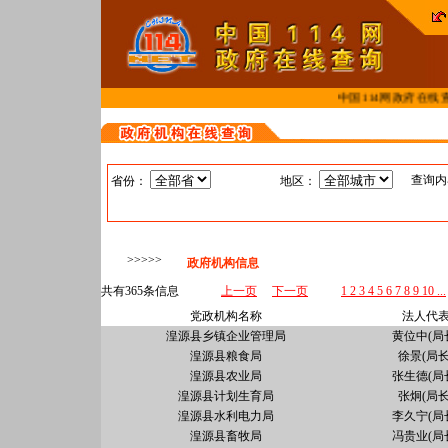
中国114网政府在线查
查询
省份：
地区：
>>>>>
政府机构信息
共有365条信息
上一页
下一页
1
2
3
4
5
6
7
8
9
10
...
党政机构名称
法人代
湟源县乡镇企业管理局
黄位中(局
湟源县粮食局
徐景(局长
湟源县农业局
张生德(局
湟源县计划生育局
张炯(局长
湟源县水利电力局
李久宁(局
湟源县畜牧局
冯贵业(局