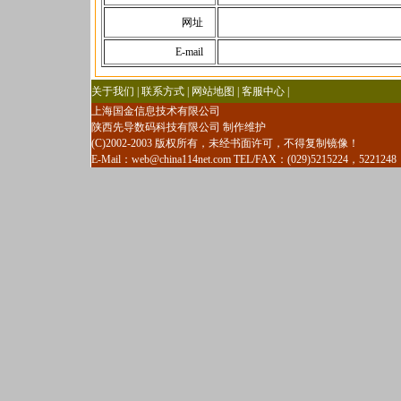
网址
E-mail
关于我们 | 联系方式 | 网站地图 | 客服中心 |
上海国金信息技术有限公司
陕西先导数码科技有限公司 制作维护
(C)2002-2003 版权所有，未经书面许可，不得复制镜像！
E-Mail：
web@china114net.com
TEL/FAX：(029)5215224，5221248