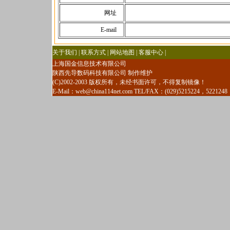
网址
E-mail
关于我们 | 联系方式 | 网站地图 | 客服中心 |
上海国金信息技术有限公司
陕西先导数码科技有限公司 制作维护
(C)2002-2003 版权所有，未经书面许可，不得复制镜像！
E-Mail：
web@china114net.com
TEL/FAX：(029)5215224，5221248