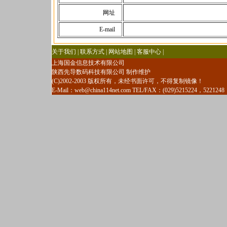
网址
E-mail
关于我们 | 联系方式 | 网站地图 | 客服中心 |
上海国金信息技术有限公司
陕西先导数码科技有限公司 制作维护
(C)2002-2003 版权所有，未经书面许可，不得复制镜像！
E-Mail：
web@china114net.com
TEL/FAX：(029)5215224，5221248