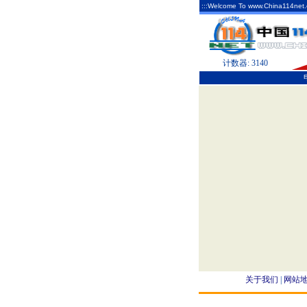
:::Welcome To www.China114net.
计数器:
3140
|
关于我们
|
网站