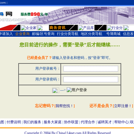
com:::
申请加入
|
企业查询
|
邮编/区号查询
|
行业分类导航
|
地区分类导航
| |
号簿商城
|
信息发
您目前进行的操作，需要“登录”后才能继续……
已经是会员了？
请输入登录名和密码，按“登录”即可。
用户登录账号：
用户登录密码：
--->
忘记密码？
还不是会员？
[
我帮您找！
]
[
立即注册！
]
地图
|
付费说明
|
我们的服务
|
服务大家庭
|
协作联盟
|
代理合作
|
诚聘英才
|
帮助中心
|
联
Copyright © 2004 By China114net.com All Rights Reserved.