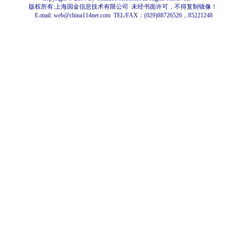
版权所有:上海国金信息技术有限公司 未经书面许可，不得复制镜像！
E-mail:
web@china114net.com
TEL/FAX：(029)88726526，85221248